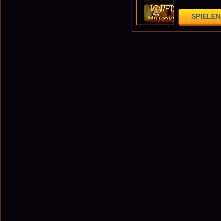
SPIELEN