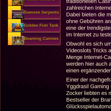
traditionellen Casi
zahlreichen Intern
Siamese Serpents
Dabei bieten die m
ohne Gebühren an. 
Golden Fish Tank
eine der trendigs
im Internet zu test
Beaming Canines
Obwohl es sich um 
Videoslots Tricks
Menge Internet-Cas
werden hier auch 
einen ergänzenden
Einer der nachgefr
Yggdrasil Gaming u
Zocker liebten es 
Bestseller der Bra
Glücksspielautoma