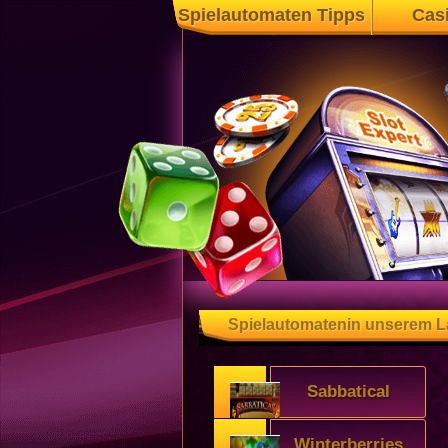
Spielautomaten Tipps
Cas
Spielautomatenin unserem La
Sabbatical
Winterberries