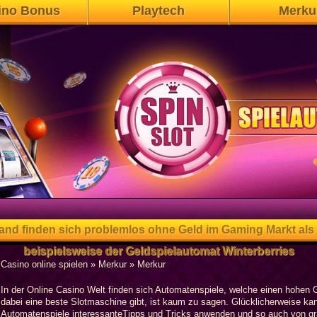
ino Bonus
Playtech
Merku
nd finden sich problemlos ohne Geld im Gaming Markt al
beispielsweise der Geldspielautomat Winterberries
Casino online spielen
»
Merkur
»
Merkur
In der Online Casino Welt finden sich Automatenspiele, welche einen hohen 
dabei eine beste Slotmaschine gibt, ist kaum zu sagen. Glücklicherweise kan
Automatenspiele interessanteTipps und Tricks anwenden und so auch von gra