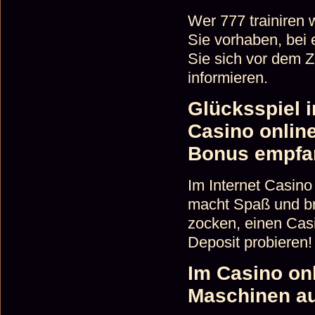
Wer 777 trainiren 
Sie vorhaben, bei 
Sie sich vor dem Z
informieren.
Glücksspiel 
Casino onlin
Bonus empfa
Im Internet Casino
macht Spaß und br
zocken, einen Cas
Deposit probieren!
Im Casino on
Maschinen au