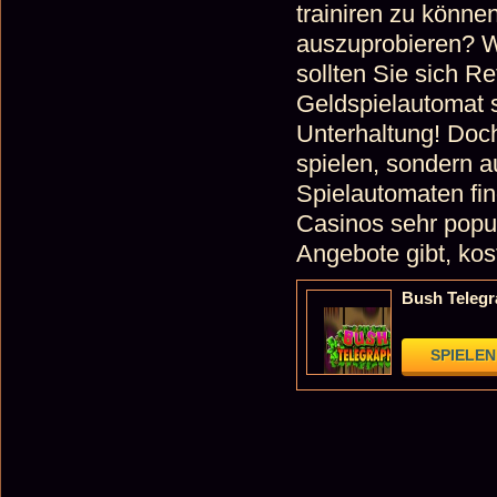
trainiren zu könn
auszuprobieren? W
sollten Sie sich Re
Geldspielautomat s
Unterhaltung! Doc
spielen, sondern a
Spielautomaten fin
Casinos sehr popu
Angebote gibt, kos
Bush Teleg
SPIELEN